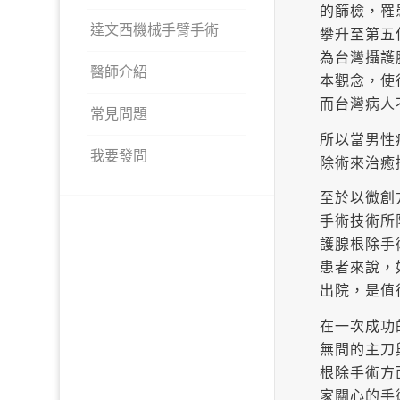
的篩檢，罹
達文西機械手臂手術
攀升至第五
為台灣攝護
醫師介紹
本觀念，使
而台灣病人
常見問題
所以當男性
我要發問
除術來治癒
至於以微創
手術技術所
護腺根除手
患者來說，
出院，是值
在一次成功
無間的主刀
根除手術方
家關心的手