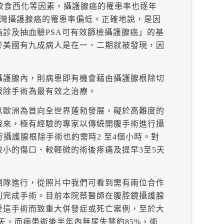
於飲食西化等因素，攝護腺癌的罹患率也逐年
台灣攝護腺癌的罹患率偏低。正確地說，是因
診及抽血驗PSA可有效篩檢攝護腺癌」的基
於美國有九成病人是在一、二期就被發現，因
攝護腺內，則病患即有機會藉由攝護腺根除切
根除手術為最有效之治療。
以歐洲為首向全世界蓬勃發展，礙於高難度的
說來，極有經驗的專家以傳統開腹手術進行攝
攝護腺根除手術也約需時2 至4個小時。對
小的傷口、較輕微的術後疼痛及提早3至5天
團隊進行，從照片中我們可看到需有兩位合作
利完成手術。目前本院蔡醫師在腹腔鏡攝護腺
受這手術而致重大併發症或死亡案例，至於大
天，而病患術後半年內無尿失禁約85%，術