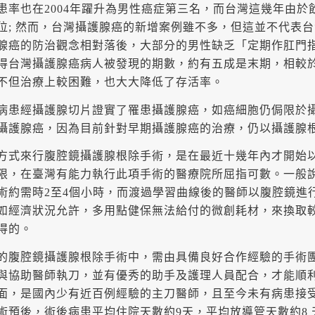
患率也在2004年躍升為男性癌症第三名，而台灣這幾年由
位; 然而，台灣攝護腺癌的新增案例雖不多，但這並不代表
腺癌的防治觀念相對落後，大部分的男性缺乏「定期作肛門指
得台灣攝護腺癌病人被發現的期數，約有五成是末期，相較
不但治療上較困難，也大大降低了存活率。
病患經攝護腺切片證實了罹患攝護腺癌，如癌細胞仍侷限於
攝護腺癌，因為目前針對早期攝護腺癌的治療，仍以攝護腺
方式來行腹腔鏡攝護腺根除手術，是在最近十幾年內才開始
限，在臺灣有能力執行此項手術的醫療院所屈指可數。一般
術約需時2至4個小時，而渡過學習曲線後的醫師以腹腔鏡進行
如經濟狀況允許，多用點健保無法給付的微創耗材，來換取較
得的。
的腹腔鏡攝護腺根除手術中，需由具備良好合作經驗的手術
與協助醫師執刀，並有優秀的助手及護理人員配合，才能順
面，是國內少有近百例經驗的主刀醫師，且至今未有病患接
術預後，術後病患平均住院天數約9天，平均放導管天數約8 