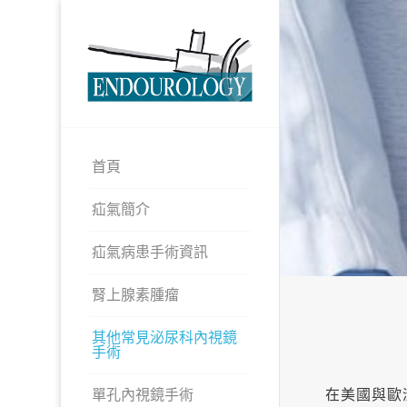
首頁
疝氣簡介
疝氣病患手術資訊
腎上腺素腫瘤
其他常見泌尿科內視鏡
手術
單孔內視鏡手術
在美國與歐