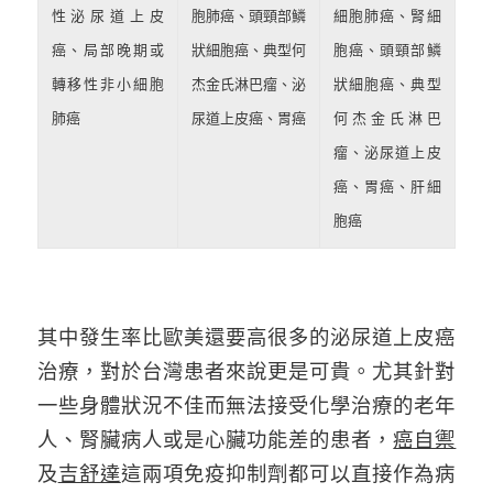
性泌尿道上皮
胞肺癌、頭頸部鱗
細胞肺癌、腎細
癌、局部晚期或
狀細胞癌、典型何
胞癌、頭頸部鱗
轉移性非小細胞
杰金氏淋巴瘤、泌
狀細胞癌、典型
肺癌
尿道上皮癌、胃癌
何杰金氏淋巴
瘤、泌尿道上皮
癌、胃癌、肝細
胞癌
其中發生率比歐美還要高很多的泌尿道上皮癌
治療，對於台灣患者來說更是可貴。尤其針對
一些身體狀況不佳而無法接受化學治療的老年
人、腎臟病人或是心臟功能差的患者，
癌自禦
及
吉舒達
這兩項免疫抑制劑都可以直接作為病