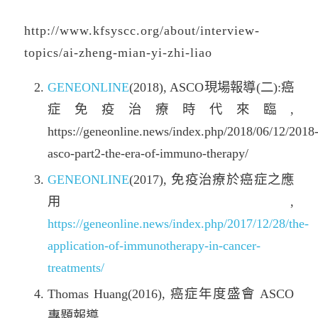
http://www.kfsyscc.org/about/interview-
topics/ai-zheng-mian-yi-zhi-liao
GENEONLINE
(2018), ASCO現場報導(二):癌
症免疫治療時代來臨,
https://geneonline.news/index.php/2018/06/12/2018
asco-part2-the-era-of-immuno-therapy/
GENEONLINE
(2017), 免疫治療於癌症之應
用,
https://geneonline.news/index.php/2017/12/28/the-
application-of-immunotherapy-in-cancer-
treatments/
Thomas Huang(2016), 癌症年度盛會 ASCO
專題報導,