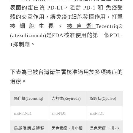
表面的蛋白質 PD-L1，阻斷 PD-1 和 免疫受
體的交互作用，讓免疫T細胞發揮作用，打擊
癌細胞生長。
癌自禦
Tecentriq®
(atezolizumab)是FDA核准使用的第一個PDL-
1抑制劑。
下表為已被台灣衛生署核准適用於多項癌症的
治療。
癌自禦(Tecentriq)
吉舒達(Keytruda)
保疾伏(Opdivo)
anti-PD-L1
anti-PD1
anti-PD1
局部晚期或轉移
黑色素瘤、非小細
黑色素瘤 、非小