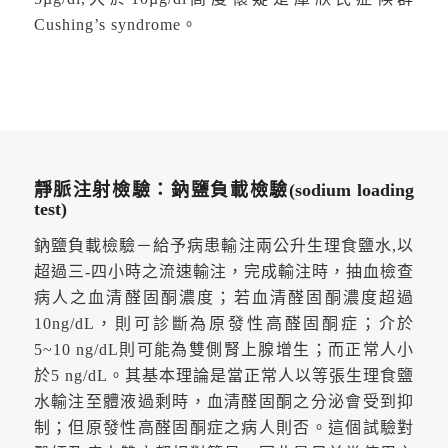
Cushing’s syndrome。
靜脈注射檢驗：鈉鹽負載檢驗(sodium loading
test)
鈉鹽負載檢驗－給予病患輸注兩公升生理食鹽水,以
超過三-四小時之流速輸注，完成輸注時，抽血檢查
病人之血清醛固酮濃度；若血清醛固酮濃度超過
10ng/dL，則可診斷為原發性高醛固酮症；介於
5~10 ng/dL則可能為雙側腎上腺增生；而正常人小
於5 ng/dL。其基本理論是當正常人以等張生理食鹽
水輸注至體液過剩時，血清醛固酮之分泌會受到抑
制；但原發性高醛固酮症之病人則否。這個試驗對