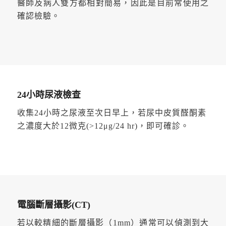
醫師及病人雙方都相對簡易，因此是目前常使用之
確認檢驗。
24小時尿液檢查
收集24小時之尿液至次日早上，若尿中皮質醛酮素
之濃度大於12微克(>12μg/24 hr)，即可確診。
電腦斷層攝影(CT)
若以較精細的斷層攝影（1mm）通常可以偵測到大