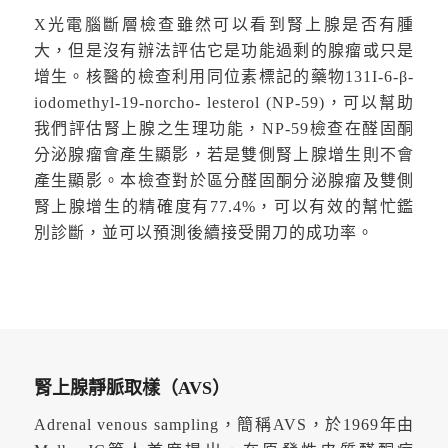
X光電腦斷層檢查雖然可以看到腎上腺是否有腫
大，但是沒有辦法評估它是功能過剩的腺瘤或只是
增生。核醫的檢查利用同位素標記的藥物131I-6-β-
iodomethyl-19-norcho- lesterol (NP-59)，可以幫助
我們評估腎上腺之生理功能，NP-59檢查在醛固酮
分泌腺瘤會產生顯影，若是雙側腎上腺增生則不會
產生顯影。本檢查對於區分醛固酮分泌腺瘤及雙側
腎上腺增生的精確度有77.4%，可以有效的幫忙鑑
別診斷，並可以預測後續接受開刀的成功率。
腎上腺靜脈取樣（AVS）
Adrenal venous sampling，簡稱AVS，於1969年由