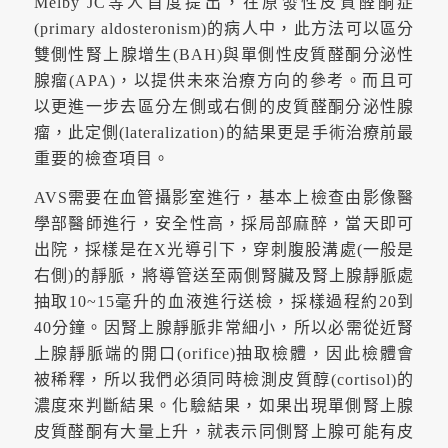
Melby JC等人首度提出，在原發性皮質醛酮症
(primary aldosteronism)的病人中，此方法可以區分
雙側性腎上腺增生(BAH)與單側性皮質醛酮分泌性
腺瘤(APA)，以提供未來治療方向的參考。而且可
以更進一步去區分左側或右側的皮質醛酮分泌性腺
瘤，此定側(lateralization)的結果更是手術治療前最
重要的檢查項目。
AVS需要在血管攝影室進行，基本上檢查由影像醫
學部醫師進行，安全性高，採局部麻醉，當天即可
出院，採樣是在X光導引下，穿刺腹股溝處(一般是
右側)的靜脈，將導管送至兩側腎臟及腎上腺靜脈處
抽取10~15毫升的血液進行送檢，採樣過程約20到
40分鐘。因腎上腺靜脈非常細小，所以必需從近腎
上腺靜脈端的開口(orifice)抽取檢體，因此檢體會
被稀釋，所以我們必須同時檢測皮質醇(cortisol)的
濃度來判斷結果。化驗結果，如果出現單側腎上腺
皮質醛酮有大量上升，就表示同側腎上腺可能有皮