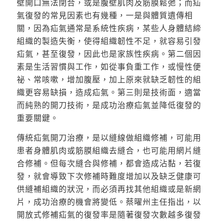
壁開口無法閉合，或是腹壁肌肉及筋膜鬆弛；而疝
氣復發的常見因素也有幾種，一是與體質遺傳相
關，因為疝氣通常是系統性疾病，某些人身體結締
組織的製造失衡，使得組織韌性不足，就容易引發
疝氣，甚至復發，因此也是家族性疾病。第二個因
素是生活習慣與工作，如從事負重工作，或慢性便
祕、常咳嗽，增加腹壓，加上原來就缺乏韌性的組
織更容易缺損，造成疝氣。第三則是技術面，適當
而純熟的開刀技術，是成功治療疝氣並降低復發的
重要關鍵。
傳統疝氣開刀治療，是以縫線做組織修補，可能用
患者身體肌肉或筋膜組織去縫合，也可能用網片縫
合修補。但每次縫合與修補，都會造成沾黏，若復
發，就會導致下次修補時難度增加以及缺乏健康可
供縫補組織的狀況，而必須再找其他組織或是新網
片，成功治療的機會將變低。蔡曜州主任指出，以
開放式修補疝氣的復發率是隨著復發次數越多復發