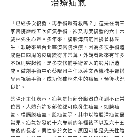
治療疝氣
「已經多次復發，再手術還有救嗎？」這是在兩三
家醫院歷經五次疝氣手術，卻又再度復發的六十六
歲林先生心聲。多年來，腹股溝疝氣困擾著林先
生，輾轉來到台北慈濟醫院治療。因為多次手術造
成傷口四周的皮膚變得非常薄，外觀看起來有許多
不規則突起物，是多次修補手術置入的網片所造
成。微創手術中心蔡曜州主任以達文西機械手臂搭
配內視鏡手術，成功修補林先生的疝氣，預後狀況
良好。
蔡曜州主任表示，疝氣是指部分臟器位移到不正常
位置，人體有許多部位都可能發生疝氣，如臍疝
氣、橫膈膜疝氣、股疝氣等，其中以腹股溝疝氣最
常見。疝氣好發於十六歲前的年輕孩子以及六十五
歲後的長者，男性多於女性。原因可能是先天性腹