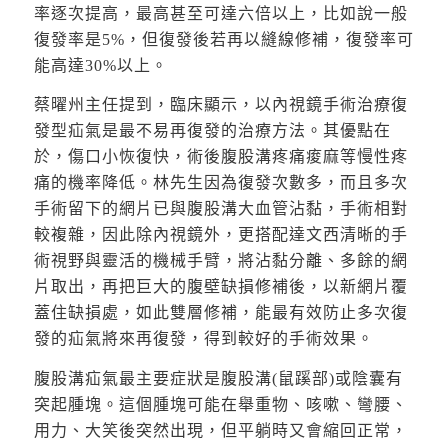
率逐次提高，最高甚至可達六倍以上，比如說一般
復發率是5%，但復發後若再以縫線修補，復發率可
能高達30%以上。
蔡曜州主任提到，臨床顯示，以內視鏡手術治療復
發型疝氣是最不易再復發的治療方法。其優點在
於，傷口小恢復快，術後腹股溝疼痛痠麻等慢性疼
痛的機率降低。林先生因為復發次數多，而且多次
手術留下的網片已與腹股溝大血管沾黏，手術相對
較複雜，因此除內視鏡外，更搭配達文西清晰的手
術視野與靈活的機械手臂，將沾黏分離、多餘的網
片取出，再把巨大的腹壁缺損修補後，以新網片覆
蓋住缺損處，如此雙層修補，能最有效防止多次復
發的疝氣將來再復發，得到較好的手術效果。
腹股溝疝氣最主要症狀是腹股溝(鼠蹊部)或陰囊有
突起腫塊。這個腫塊可能在舉重物、咳嗽、彎腰、
用力、大笑後突然出現，但平躺時又會縮回正常，