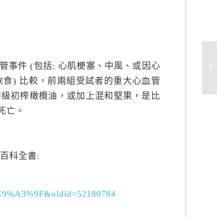
事件 (包括: 心肌梗塞、中風、或因心
前
飲食) 比較，前兩組受試者的重大心血管
特級初榨橄欖油，或加上混和堅果，是比
死亡。
由的百科全書:
%A3%9F&oldid=52180784