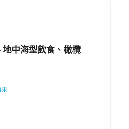
 地中海型飲食、橄欖
堅果