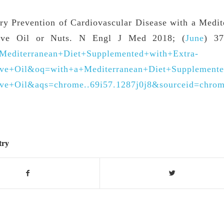
y Prevention of Cardiovascular Disease with a Medit
live Oil or Nuts. N Engl J Med 2018; (
June
) 3
Mediterranean+Diet+Supplemented+with+Extra-
ive+Oil&oq=with+a+Mediterranean+Diet+Supplemente
ive+Oil&aqs=chrome..69i57.1287j0j8&sourceid=chr
try