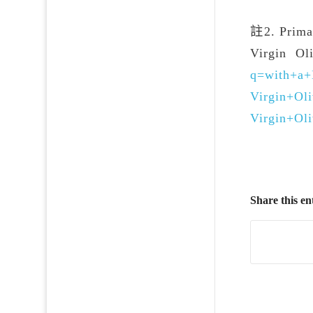
註2. Primar
Virgin O
q=with+a+
Virgin+Ol
Virgin+Ol
Share this en