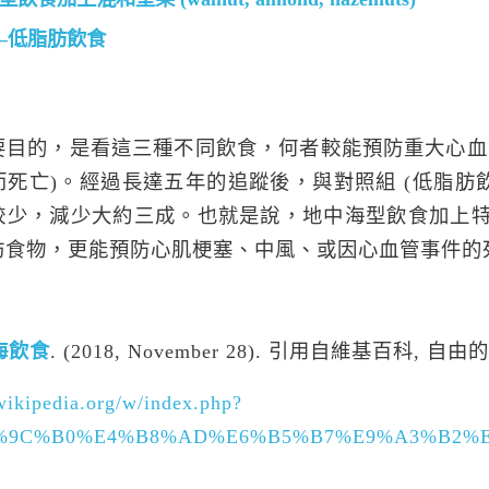
–
低脂肪飲食
要目的，是看這三種不同飲食，何者較能預防重大心血管
而死亡)。經過長達五年的追蹤後，與對照組 (低脂肪
較少，減少大約三成。也就是說，地中海型飲食加上
肪食物，更能預防心肌梗塞、中風、或因心血管事件的
海飲食
. (2018, November 28). 引用自維基百科, 自
.wikipedia.org/w/index.php?
E5%9C%B0%E4%B8%AD%E6%B5%B7%E9%A3%B2%E9