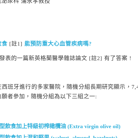
院泌尿科 蒲永孝教授
飲食
[註1]
能預防重大心血管疾病嗎?
6月發表的一篇新英格蘭醫學雜誌論文 [註2] 有了答案 !
在西班牙進行的多家醫院，隨機分組長期研究顯示，7,
自願者參加，隨機分組為以下三組之一:
食加上特級初榨橄欖油 (Extra virgin olive oil)
食加上混和堅果 (walnut, almond, hazelnuts)